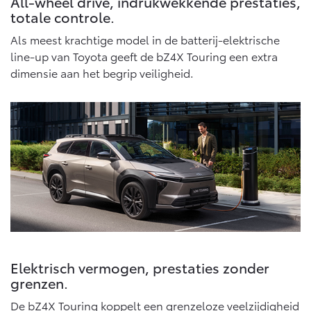
All-wheel drive, indrukwekkende prestaties,
Vanaf € 46.301,-
Vanaf € 56.570,-
totale controle.
Als meest krachtige model in de batterij-elektrische
line-up van Toyota geeft de bZ4X Touring een extra
Land Cruiser (excl. BTW)
dimensie aan het begrip veiligheid.
Vanaf € 89.986,-
Elektrisch vermogen, prestaties zonder
grenzen.
De bZ4X Touring koppelt een grenzeloze veelzijdigheid