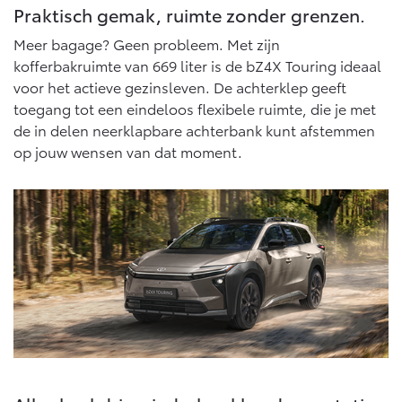
Vanaf € 76.695,-
Vanaf € 27.945,-
Praktisch gemak, ruimte zonder grenzen.
Meer bagage? Geen probleem. Met zijn
kofferbakruimte van 669 liter is de bZ4X Touring ideaal
Proace (excl. BTW)
Proace Verso
OOK ALS BATTERIJ-
BATTERIJ-ELEKTRISCH
voor het actieve gezinsleven. De achterklep geeft
ELEKTRISCH
toegang tot een eindeloos flexibele ruimte, die je met
de in delen neerklapbare achterbank kunt afstemmen
op jouw wensen van dat moment.
Vanaf € 37.500,-
Vanaf € 55.950,-
Proace Max (excl. BTW)
Hilux (excl. BTW)
OOK ALS BATTERIJ-
OOK ALS BATTERIJ-
ELEKTRISCH
ELEKTRISCH