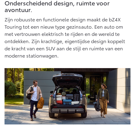
Multimedia
Onderscheidend design, ruimte voor
avontuur.
Connected check
Navigatie updates
Zijn robuuste en functionele design maakt de bZ4X
bZ4X
bZ4X Touring
BATTERIJ-ELEKTRISCH
BATTERIJ-ELEKTRISCH
Touring tot een nieuw type gezinsauto. Een auto om
met vertrouwen elektrisch te rijden en de wereld te
ontdekken. Zijn krachtige, eigentijdse design koppelt
de kracht van een SUV aan de stijl en ruimte van een
moderne stationwagen.
Vanaf € 39.995,-
Vanaf € 48.995,-
Mirai
Proace City (excl. BTW)
WATERSTOF-ELEKTRISCH
OOK ALS BATTERIJ-
ELEKTRISCH