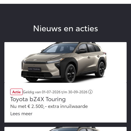
Nieuws en acties
Actie
Geldig van
01-07-2026
t/m
30-09-2026
Toyota bZ4X Touring
Nu met € 2.500,- extra inruilwaarde
Lees meer