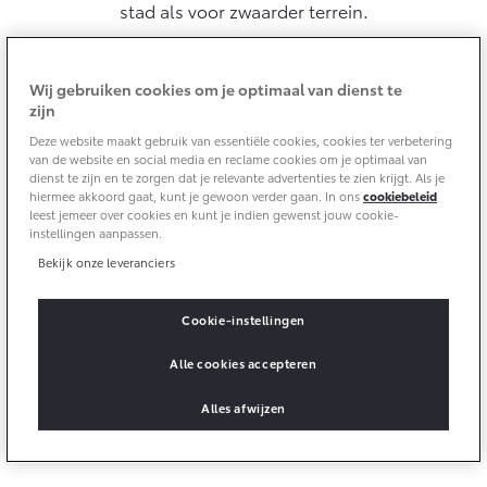
10 jaar batterijgarantie
stad als voor zwaarder terrein.
Laadpas
Bedrijfswagens
Toyota fabrieksgarantie
Energie en slim laden
Corolla Cross
Toyota C-HR
HYBRIDE
OOK ALS PLUG-IN
Wij gebruiken cookies om je optimaal van dienst te
HYBRIDE
Bedrijfswagens op maat
zijn
Onderdelen & Accessoires
Financieren of leasen
Verzekeren
Deze website maakt gebruik van essentiële cookies, cookies ter verbetering
Verzekeren
van de website en social media en reclame cookies om je optimaal van
Onderdelen
dienst te zijn en te zorgen dat je relevante advertenties te zien krijgt. Als je
Toyota Autoverzekering
hiermee akkoord gaat, kunt je gewoon verder gaan. In ons
cookiebeleid
Accessoires
leest jemeer over cookies en kunt je indien gewenst jouw cookie-
Toyota Hybride Autoverzekering
Vanaf € 39.995,-
Vanaf € 36.495,-
Banden
instellingen aanpassen.
Bekijk onze leveranciers
Connected
Toyota C-HR+
RAV4
Cookie-instellingen
BATTERIJ-ELEKTRISCH
PLUG-IN HYBRIDE
Connected Services
Alle cookies accepteren
MyToyota login
Alles afwijzen
MyToyota App
Abonnementen
Vanaf € 37.995,-
Vanaf € 49.995,-