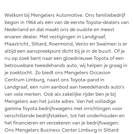
Multimedia
Connected check
Welkom bij Mengelers Automotive. Ons familiebedrijf
Navigatie updates
bZ4X
bZ4X Touring
begon in 1964 als één van de eerste Toyota-dealers van
BATTERIJ-ELEKTRISCH
BATTERIJ-ELEKTRISCH
Nederland en dat maakt ons de oudste en meest
ervaren dealer. Met vestigingen in Landgraaf,
Maastricht, Sittard, Roermond, Venlo en Swalmen is er
altijd een aanspreekpunt dicht bij je in de buurt. Of je
nu op zoek bent naar een gloednieuwe Toyota of een
betrouwbare tweedehands auto, wij helpen je graag in
Vanaf € 39.995,-
Vanaf € 48.995,-
je zoektocht. Zo biedt ons Mengelers Occasion
Centrum Limburg, naast ons Toyota-pand in
Landgraaf, een ruim aanbod aan tweedehands auto's
Mirai
Proace City (excl. BTW)
WATERSTOF-ELEKTRISCH
OOK ALS BATTERIJ-
van vele merken. Ook als zakelijke rijder ben je bij
ELEKTRISCH
Mengelers aan het juiste adres. Van het volledige
gamma Toyota bedrijfswagens met inrichtingen voor
verschillende bedrijfstakken, tot het onderhouden en
het financieren en verzekeren van je bedrijfswagen.
Ons Mengelers Business Center Limburg in Sittard