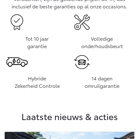
Vanaf € 46.301,-
Vanaf € 56.570,-
inclusief de beste garanties op al onze occasions.
Land Cruiser (excl. BTW)
Tot 10 jaar
Volledige
garantie
onderhoudsbeurt
Vanaf € 89.986,-
Hybride
14 dagen
Zekerheid Controle
omruilgarantie
Laatste nieuws & acties