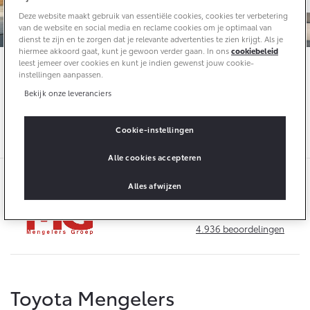
10 jaar batterijgarantie
Laadpas
Deze website maakt gebruik van essentiële cookies, cookies ter verbetering
Bedrijfswagens
Toyota fabrieksgarantie
van de website en social media en reclame cookies om je optimaal van
Energie en slim laden
Corolla Cross
Toyota C-HR
dienst te zijn en te zorgen dat je relevante advertenties te zien krijgt. Als je
HYBRIDE
OOK ALS PLUG-IN
hiermee akkoord gaat, kunt je gewoon verder gaan. In ons
cookiebeleid
HYBRIDE
Bedrijfswagens op maat
Kies je nieuwe
Bedrijfswagen deals
leest jemeer over cookies en kunt je indien gewenst jouw cookie-
Onderdelen & Accessoires
instellingen aanpassen.
Financieren of leasen
Toyota
Tot € 7.900,-
Verzekeren
Bekijk onze leveranciers
Verzekeren
En ontvang tot wel €
bedrijfswagenvoordeel
Onderdelen
2.500,- extra inruilwaarde
Toyota Autoverzekering
Accessoires
Cookie-instellingen
Toyota Hybride Autoverzekering
Vanaf € 39.995,-
Vanaf € 36.495,-
Banden
Alle cookies accepteren
Alles afwijzen
Connected
Toyota C-HR+
RAV4
BATTERIJ-ELEKTRISCH
PLUG-IN HYBRIDE
9,1
4.936
beoordelingen
Connected Services
MyToyota login
MyToyota App
Abonnementen
Toyota Mengelers
Vanaf € 37.995,-
Vanaf € 49.995,-