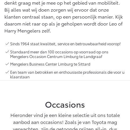
Vanaf € 76.695,-
Vanaf € 27.945,-
denkt graag met je mee op het gebied van mobiliteit.
Bij alles wat wij doen zorgen wij ervoor dat onze
klanten centraal staan, op een persoonlijk manier. Kijk
Proace (excl. BTW)
Proace Verso
daarom niet raar op als je geholpen wordt door Leo of
OOK ALS BATTERIJ-
BATTERIJ-ELEKTRISCH
Harry Mengelers zelf.
ELEKTRISCH
Sinds 1964 staat kwaliteit, service en betrouwbaarheid voorop!
Standaard meer dan 100 occasions op voorraad op ons
Mengelers Occasion Centrum Limburg te Landgraaf
Mengelers Business Center Limburg te Sittard
Vanaf € 37.500,-
Vanaf € 55.950,-
Een team van betrokken en enthousiaste professionals die voor u
klaarstaan
Proace Max (excl. BTW)
Hilux (excl. BTW)
OOK ALS BATTERIJ-
OOK ALS BATTERIJ-
ELEKTRISCH
ELEKTRISCH
Occasions
Hieronder vind je een kleine selectie uit ons totale
aanbod aan occasions! Zoals je van Toyota mag
verwachten, zijn de getoonde prijzen all-in, dus