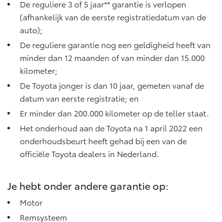
Vanaf € 76.695,-
Vanaf € 27.945,-
De
reguliere 3 of 5 jaar** garantie
is verlopen
(afhankelijk van de eerste registratiedatum van de
auto);
Proace (excl. BTW)
Proace Verso
De reguliere garantie nog een geldigheid heeft van
OOK ALS BATTERIJ-
BATTERIJ-ELEKTRISCH
ELEKTRISCH
minder dan 12 maanden of van minder dan 15.000
kilometer;
De Toyota jonger is dan 10 jaar, gemeten vanaf de
datum van eerste registratie; en
Er minder dan 200.000 kilometer op de teller staat.
Vanaf € 37.500,-
Vanaf € 55.950,-
Het onderhoud aan de Toyota na 1 april 2022 een
onderhoudsbeurt heeft gehad bij een van de
Proace Max (excl. BTW)
Hilux (excl. BTW)
officiële Toyota dealers in Nederland.
OOK ALS BATTERIJ-
OOK ALS BATTERIJ-
ELEKTRISCH
ELEKTRISCH
Je hebt onder andere garantie op:
Motor
Remsysteem