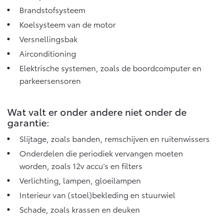
Vanaf € 46.301,-
Vanaf € 56.570,-
Brandstofsysteem
Koelsysteem van de motor
Versnellingsbak
Land Cruiser (excl. BTW)
Airconditioning
Elektrische systemen, zoals de boordcomputer en
parkeersensoren
Wat valt er onder andere niet onder de
Vanaf € 89.986,-
garantie:
Slijtage, zoals banden, remschijven en ruitenwissers
Onderdelen die periodiek vervangen moeten
worden, zoals 12v accu’s en filters
Verlichting, lampen, gloeilampen
Interieur van (stoel)bekleding en stuurwiel
Schade, zoals krassen en deuken