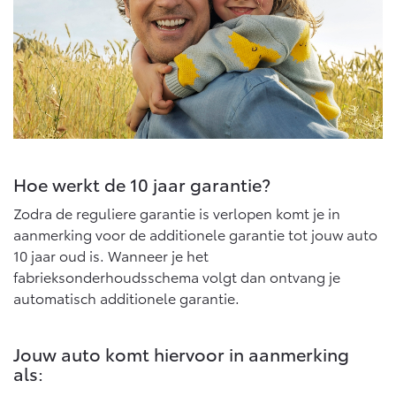
Multimedia
Connected check
Navigatie updates
bZ4X
bZ4X Touring
BATTERIJ-ELEKTRISCH
BATTERIJ-ELEKTRISCH
Hoe werkt de 10 jaar garantie?
Vanaf € 39.995,-
Vanaf € 48.995,-
Zodra de reguliere garantie is verlopen komt je in
aanmerking voor de additionele garantie tot jouw auto
10 jaar oud is. Wanneer je het
Mirai
Proace City (excl. BTW)
WATERSTOF-ELEKTRISCH
OOK ALS BATTERIJ-
fabrieksonderhoudsschema volgt dan ontvang je
ELEKTRISCH
automatisch additionele garantie.
Jouw auto komt hiervoor in aanmerking
als: