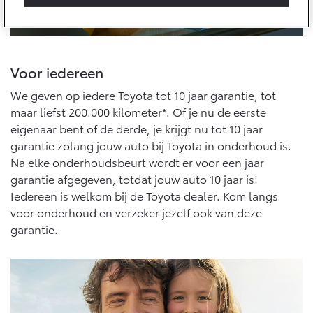
10 jaar batterijgarantie
Laadpas
Bedrijfswagens
Toyota fabrieksgarantie
Energie en slim laden
Corolla Cross
Toyota C-HR
HYBRIDE
OOK ALS PLUG-IN
HYBRIDE
Bedrijfswagens op maat
Voor iedereen
Onderdelen & Accessoires
Financieren of leasen
Verzekeren
We geven op iedere Toyota tot 10 jaar garantie, tot
Verzekeren
Onderdelen
maar liefst 200.000 kilometer*. Of je nu de eerste
Toyota Autoverzekering
eigenaar bent of de derde, je krijgt nu tot 10 jaar
Accessoires
Toyota Hybride Autoverzekering
garantie zolang jouw auto bij Toyota in onderhoud is.
Vanaf € 39.995,-
Vanaf € 36.495,-
Banden
Na elke onderhoudsbeurt wordt er voor een jaar
garantie afgegeven, totdat jouw auto 10 jaar is!
Iedereen is welkom bij de Toyota dealer. Kom langs
Connected
Toyota C-HR+
RAV4
BATTERIJ-ELEKTRISCH
PLUG-IN HYBRIDE
voor onderhoud en verzeker jezelf ook van deze
garantie.
Connected Services
MyToyota login
MyToyota App
Abonnementen
Vanaf € 37.995,-
Vanaf € 49.995,-