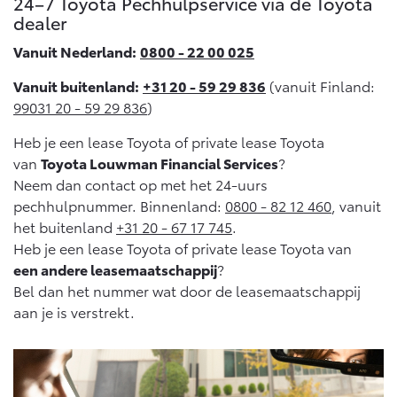
Multimedia
24–7 Toyota Pechhulpservice via de Toyota
dealer
Connected check
Navigatie updates
Vanuit Nederland:
0800 - 22 00 025
bZ4X
bZ4X Touring
BATTERIJ-ELEKTRISCH
BATTERIJ-ELEKTRISCH
Vanuit buitenland:
+31 20 - 59 29 836
(vanuit Finland:
99031 20 - 59 29 836
)
Heb je een lease Toyota of private lease Toyota
van
Toyota Louwman Financial Services
?
Neem dan contact op met het 24-uurs
Vanaf € 39.995,-
Vanaf € 48.995,-
pechhulpnummer. Binnenland:
0800 - 82 12 460
, vanuit
het buitenland
+31 20 - 67 17 745
.
Heb je een lease Toyota of private lease Toyota van
Mirai
Proace City (excl. BTW)
een andere leasemaatschappij
?
WATERSTOF-ELEKTRISCH
OOK ALS BATTERIJ-
ELEKTRISCH
Bel dan het nummer wat door de leasemaatschappij
aan je is verstrekt.