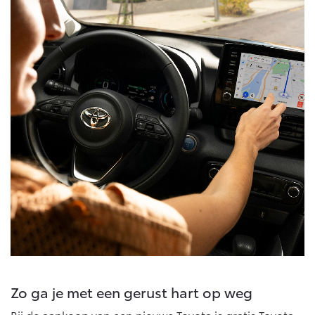
Vanaf € 76.695,-
Vanaf € 27.945,-
Proace (excl. BTW)
Proace Verso
OOK ALS BATTERIJ-
BATTERIJ-ELEKTRISCH
ELEKTRISCH
Vanaf € 37.500,-
Vanaf € 55.950,-
Proace Max (excl. BTW)
Hilux (excl. BTW)
OOK ALS BATTERIJ-
OOK ALS BATTERIJ-
ELEKTRISCH
ELEKTRISCH
Zo ga je met een gerust hart op weg
Bij de aankoop van een nieuwe Toyota is gratis Toyota