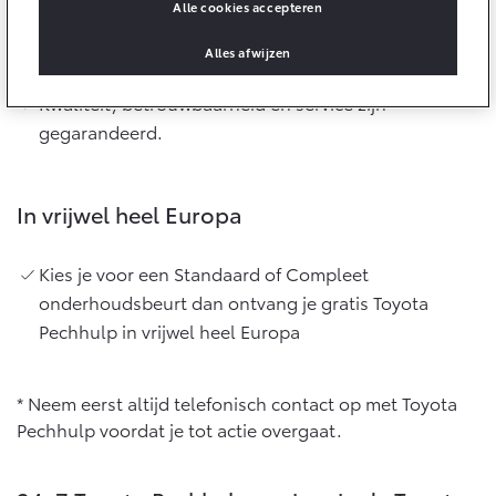
10 jaar batterijgarantie
Alle cookies accepteren
Laadpas
Bedrijfswagens
Toyota fabrieksgarantie
Pechhulp door Toyota experts
Alles afwijzen
Energie en slim laden
Corolla Cross
Toyota C-HR
HYBRIDE
OOK ALS PLUG-IN
HYBRIDE
Bedrijfswagens op maat
Kwaliteit, betrouwbaarheid en service zijn
Onderdelen & Accessoires
Financieren of leasen
gegarandeerd.
Verzekeren
Verzekeren
Onderdelen
Toyota Autoverzekering
Accessoires
In vrijwel heel Europa
Toyota Hybride Autoverzekering
Vanaf € 39.995,-
Vanaf € 36.495,-
Banden
Kies je voor een Standaard of Compleet
onderhoudsbeurt dan ontvang je gratis Toyota
Connected
Toyota C-HR+
RAV4
Pechhulp in vrijwel heel Europa
BATTERIJ-ELEKTRISCH
PLUG-IN HYBRIDE
Connected Services
MyToyota login
* Neem eerst altijd telefonisch contact op met Toyota
Pechhulp voordat je tot actie overgaat.
MyToyota App
Abonnementen
Vanaf € 37.995,-
Vanaf € 49.995,-