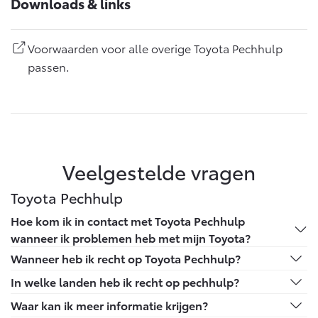
Downloads & links
Voorwaarden voor alle overige Toyota Pechhulp
passen.
Veelgestelde vragen
Toyota Pechhulp
Hoe kom ik in contact met Toyota Pechhulp
wanneer ik problemen heb met mijn Toyota?
U bent in Nederland, bel het gratis nummer 0800 - 22
Wanneer heb ik recht op Toyota Pechhulp?
00 025
Je hebt recht op Toyota Pechhulp wanneer je in het
In welke landen heb ik recht op pechhulp?
U bent in het buitenland, bel het nummer: 0031 20 - 59
bezit bent van een geldige Toyota Service Pas met
Andorra, België, Bosnië-Herzegovina, Bulgarije, Ceuta,
Waar kan ik meer informatie krijgen?
29 836 (vanuit Finland: 99031 20 - 59 29 836)
daarop de telefoonnummers voor de pechhulp.