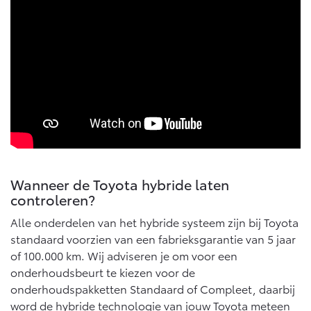
Multimedia
Connected check
Navigatie updates
bZ4X
bZ4X Touring
BATTERIJ-ELEKTRISCH
BATTERIJ-ELEKTRISCH
Vanaf € 39.995,-
Vanaf € 48.995,-
Wanneer de Toyota hybride laten
controleren?
Mirai
Proace City (excl. BTW)
WATERSTOF-ELEKTRISCH
OOK ALS BATTERIJ-
Alle onderdelen van het hybride systeem zijn bij Toyota
ELEKTRISCH
standaard voorzien van een fabrieksgarantie van 5 jaar
of 100.000 km. Wij adviseren je om voor een
onderhoudsbeurt te kiezen voor de
onderhoudspakketten Standaard of Compleet, daarbij
word de hybride technologie van jouw Toyota meteen