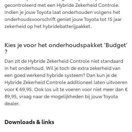
Vanaf € 76.695,-
Vanaf € 27.945,-
gecontroleerd met een Hybride Zekerheid Controle.
Indien je jouw Toyota laat onderhouden volgens het
onderhoudsvoorschrift geniet jouw Toyota tot 15 jaar
Proace (excl. BTW)
Proace Verso
zekerheid op het hybridebatterijpakket.
OOK ALS BATTERIJ-
BATTERIJ-ELEKTRISCH
ELEKTRISCH
Kies je voor het onderhoudspakket ‘Budget’
?
Dan zit de Hybride Zekerheid Controle niet standaard
in het onderhoud. Wil je toch de extra zekerheid van
Vanaf € 37.500,-
Vanaf € 55.950,-
een goed werkend hybride systeem? Dan kun je de
Hybride Zekerheid Controle additioneel laten uitvoeren
voor € 69,95. Ook los uit te voeren voor niet meer dan €
Proace Max (excl. BTW)
Hilux (excl. BTW)
OOK ALS BATTERIJ-
OOK ALS BATTERIJ-
89,95, vraag naar de mogelijkheden bij jouw Toyota
ELEKTRISCH
ELEKTRISCH
dealer.
Downloads & links