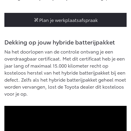
10 jaar batterijgarantie
Laadpas
Bedrijfswagens
Toyota fabrieksgarantie
Energie en slim laden
Corolla Cross
Toyota C-HR
Plan je werkplaatsafspraak
HYBRIDE
OOK ALS PLUG-IN
HYBRIDE
Bedrijfswagens op maat
Onderdelen & Accessoires
Financieren of leasen
Verzekeren
Dekking op jouw hybride batterijpakket
Verzekeren
Onderdelen
Toyota Autoverzekering
Na het doorlopen van de controle ontvang je een
Accessoires
overdraagbaar certificaat. Met dit certificaat heb je een
Toyota Hybride Autoverzekering
Vanaf € 39.995,-
Vanaf € 36.495,-
Banden
jaar lang of maximaal 15.000 kilometer recht op
kosteloos herstel van het hybride batterijpakket bij een
defect. Zelfs als het hybride batterijpakket geheel moet
Connected
Toyota C-HR+
RAV4
worden vervangen, lost de Toyota dealer dit kosteloos
BATTERIJ-ELEKTRISCH
PLUG-IN HYBRIDE
voor je op.
Connected Services
MyToyota login
MyToyota App
Abonnementen
Vanaf € 37.995,-
Vanaf € 49.995,-