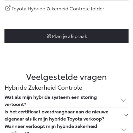
Vanaf € 46.301,-
Vanaf € 56.570,-
Toyota Hybride Zekerheid Controle folder
Land Cruiser (excl. BTW)
Plan je afspraak
Vanaf € 89.986,-
Veelgestelde vragen
Hybride Zekerheid Controle
Wat als mijn hybride systeem een storing
vertoont?
Binnen de looptijd van 5 jaar of 100.000 km kun je
Is het certificaat overdraagbaar aan de nieuwe
terecht bij jouw Toyota dealer en deze brengt niets in
eigenaar als ik mijn hybride Toyota verkoop?
rekening voor het vervangen van het totale hybride
Ja, het certificaat staat op naam van de auto en niet op
Wanneer verloopt mijn hybride zekerheid
batterijpakket.
jou als persoon. Binnen de geldigheid van het
certificaat?