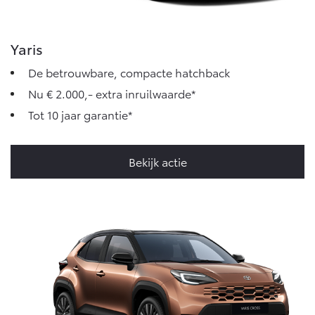
Vanaf € 46.301,-
Vanaf € 56.570,-
Yaris
Land Cruiser (excl. BTW)
De betrouwbare, compacte hatchback
Nu € 2.000,- extra inruilwaarde*
Tot 10 jaar garantie*
Bekijk actie
Vanaf € 89.986,-