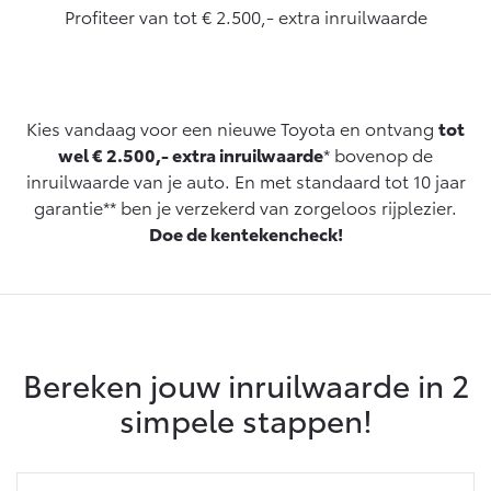
Profiteer van tot € 2.500,- extra inruilwaarde
Yaris Cross
Urban Cruiser
Werkplaatsafspraak
Zakelijk
HYBRIDE
BATTERIJ-ELEKTRISCH
Private Lease
Onderhoud op Maat
APK
Wat is Private Lease?
Kies vandaag voor een nieuwe Toyota en ontvang
tot
Zakelijk
Werkplaatsafspraak maken
Airco check
wel € 2.500,- extra inruilwaarde
* bovenop de
Bereken je maandbedrag
Vakantiecheck
inruilwaarde van je auto. En met standaard tot 10 jaar
Private Lease voor ZZP
Toyota voor de zaak
Contact en Route
garantie** ben je verzekerd van zorgeloos rijplezier.
Hybride Zekerheid Controle
Vanaf € 31.895,-
Vanaf € 32.995,-
Private Lease Occasions
Leaserijder
Doe de kentekencheck!
Toyota handleidingen
ZZP
Schade melden
Toyota Service Informatie (SIL)
Wagenparkbeheer
Financieren
Corolla Hatchback
Corolla Touring Sports
HYBRIDE
HYBRIDE
Plan een proefrit
Schade & Garantie
Toyota Betaalplan
Leasen
Bereken jouw inruilwaarde in 2
Vraag een brochure aan
Toyota Pechhulp
simpele stappen!
Financial Lease
Oplaadservice
Schade & Glasherstel
Operational Lease
Bekijk de verwachte modellen
10 jaar Toyota garantie
Vanaf € 33.495,-
Vanaf € 35.495,-
Thuislaadpakketten