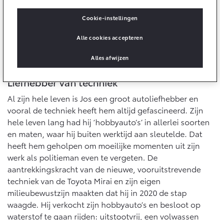
Multimedia
Connected check
Cookie-instellingen
Navigatie updates
bZ4X
bZ4X Touring
Alle cookies accepteren
BATTERIJ-ELEKTRISCH
BATTERIJ-ELEKTRISCH
Alles afwijzen
Liefhebber van techniek
Al zijn hele leven is Jos een groot autoliefhebber en
Vanaf € 39.995,-
Vanaf € 48.995,-
vooral de techniek heeft hem altijd gefascineerd. Zijn
hele leven lang had hij ‘hobbyauto’s’ in allerlei soorten
en maten, waar hij buiten werktijd aan sleutelde. Dat
Mirai
Proace City (excl. BTW)
heeft hem geholpen om moeilijke momenten uit zijn
WATERSTOF-ELEKTRISCH
OOK ALS BATTERIJ-
werk als politieman even te vergeten. De
ELEKTRISCH
aantrekkingskracht van de nieuwe, vooruitstrevende
techniek van de Toyota Mirai en zijn eigen
milieubewustzijn maakten dat hij in 2020 de stap
waagde. Hij verkocht zijn hobbyauto’s en besloot op
waterstof te gaan rijden: uitstootvrij, een volwassen