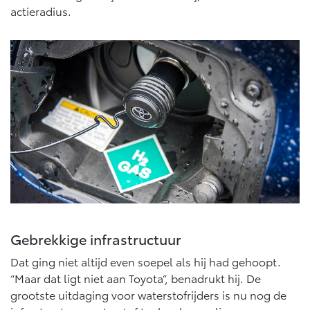
Vanaf € 76.695,-
Vanaf € 27.945,-
actieradius.
Proace (excl. BTW)
Proace Verso
OOK ALS BATTERIJ-
BATTERIJ-ELEKTRISCH
ELEKTRISCH
Vanaf € 37.500,-
Vanaf € 55.950,-
Proace Max (excl. BTW)
Hilux (excl. BTW)
OOK ALS BATTERIJ-
OOK ALS BATTERIJ-
ELEKTRISCH
ELEKTRISCH
Gebrekkige infrastructuur
Dat ging niet altijd even soepel als hij had gehoopt.
“Maar dat ligt niet aan Toyota”, benadrukt hij. De
grootste uitdaging voor waterstofrijders is nu nog de