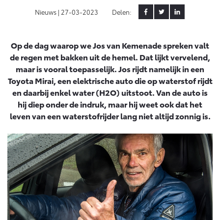
Nieuws |
27-03-2023
Delen:
Yaris Cross
Urban Cruiser
Werkplaatsafspraak
Zakelijk
HYBRIDE
BATTERIJ-ELEKTRISCH
Private Lease
Onderhoud op Maat
Op de dag waarop we Jos van Kemenade spreken valt
APK
Wat is Private Lease?
de regen met bakken uit de hemel. Dat lijkt vervelend,
Zakelijk
Werkplaatsafspraak maken
Airco check
maar is vooral toepasselijk. Jos rijdt namelijk in een
Bereken je maandbedrag
Vakantiecheck
Toyota Mirai, een elektrische auto die op waterstof rijdt
Private Lease voor ZZP
Toyota voor de zaak
Contact en Route
en daarbij enkel water (H2O) uitstoot. Van de auto is
Hybride Zekerheid Controle
Vanaf € 31.895,-
Vanaf € 32.995,-
Private Lease Occasions
Leaserijder
hij diep onder de indruk, maar hij weet ook dat het
Toyota handleidingen
leven van een waterstofrijder lang niet altijd zonnig is.
ZZP
Schade melden
Toyota Service Informatie (SIL)
Wagenparkbeheer
Financieren
Corolla Hatchback
Corolla Touring Sports
HYBRIDE
HYBRIDE
Plan een proefrit
Schade & Garantie
Toyota Betaalplan
Leasen
Vraag een brochure aan
Toyota Pechhulp
Financial Lease
Oplaadservice
Schade & Glasherstel
Operational Lease
Bekijk de verwachte modellen
10 jaar Toyota garantie
Vanaf € 33.495,-
Vanaf € 35.495,-
Thuislaadpakketten