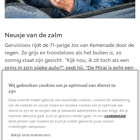
10 jaar batterijgarantie
Laadpas
Bedrijfswagens
Toyota fabrieksgarantie
Energie en slim laden
Corolla Cross
Toyota C-HR
HYBRIDE
OOK ALS PLUG-IN
HYBRIDE
Bedrijfswagens op maat
Onderdelen & Accessoires
Neusje van de zalm
Financieren of leasen
Verzekeren
Geruisloos rijdt de 71-jarige Jos van Kemenade door de
Verzekeren
Onderdelen
regen. Zo grijs en troosteloos als het buiten is, zo
Toyota Autoverzekering
Accessoires
zonnig staat zijn gezicht. “Kijk nou, ik zit toch als een
Toyota Hybride Autoverzekering
Vanaf € 39.995,-
Vanaf € 36.495,-
Banden
prins in zo’n sjieke auto?”, zegt hij. “De Mirai is echt een
genot om in te rijden. Je zweeft gewoon. Na ruim twee
jaar word ik er nog steeds blij van, elke keer. Dit is echt
Wij gebruiken cookies om je optimaal van dienst te
Connected
Toyota C-HR+
RAV4
het neusje van de zalm.”
zijn
BATTERIJ-ELEKTRISCH
PLUG-IN HYBRIDE
Deze website maakt gebruik van essentiële cookies, cookies ter verbetering
Connected Services
van de website en social media en reclame cookies om je optimaal van
dienst te zijn en te zorgen dat je relevante advertenties te zien krijgt. Als je
MyToyota login
hiermee akkoord gaat, kunt je gewoon verder gaan. In ons
cookiebeleid
leest jemeer over cookies en kunt je indien gewenst jouw cookie-
MyToyota App
instellingen aanpassen.
Abonnementen
Bekijk onze leveranciers
Vanaf € 37.995,-
Vanaf € 49.995,-