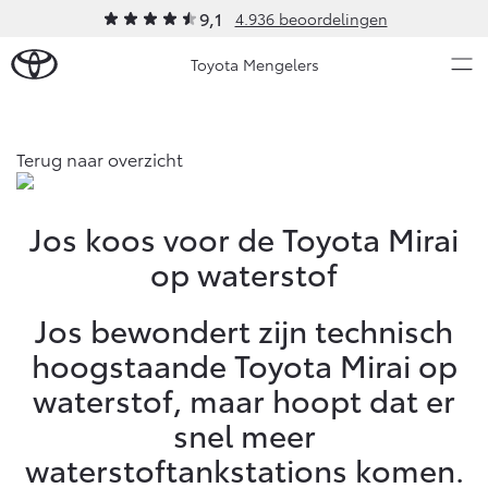
9,1
4.936 beoordelingen
Toyota Mengelers
Over Ons
Terug naar overzicht
Modellen
Ons bedrijf
Jos koos voor de Toyota Mirai
op waterstof
Occasions
Ons bedrijf
Aygo X
Yaris
Contact en Route
HYBRIDE
HYBRIDE
Jos bewondert zijn technisch
Vacatures
Nieuws & Acties
hoogstaande Toyota Mirai op
Klantbeoordelingen
waterstof, maar hoopt dat er
Onderhoud
snel meer
Vanaf € 23.750,-
Vanaf € 27.195,-
waterstoftankstations komen.
Diensten
Service & Onderhoud