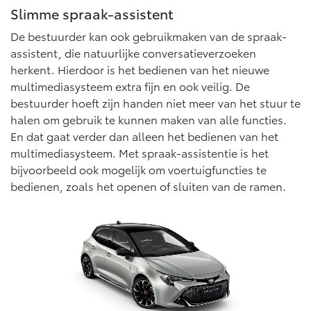
Vanaf € 76.695,-
Vanaf € 27.945,-
Slimme spraak-assistent
De bestuurder kan ook gebruikmaken van de spraak-
assistent, die natuurlijke conversatieverzoeken
Proace (excl. BTW)
Proace Verso
OOK ALS BATTERIJ-
BATTERIJ-ELEKTRISCH
herkent. Hierdoor is het bedienen van het nieuwe
ELEKTRISCH
multimediasysteem extra fijn en ook veilig. De
bestuurder hoeft zijn handen niet meer van het stuur te
halen om gebruik te kunnen maken van alle functies.
En dat gaat verder dan alleen het bedienen van het
multimediasysteem. Met spraak-assistentie is het
Vanaf € 37.500,-
Vanaf € 55.950,-
bijvoorbeeld ook mogelijk om voertuigfuncties te
bedienen, zoals het openen of sluiten van de ramen.
Proace Max (excl. BTW)
Hilux (excl. BTW)
OOK ALS BATTERIJ-
OOK ALS BATTERIJ-
ELEKTRISCH
ELEKTRISCH