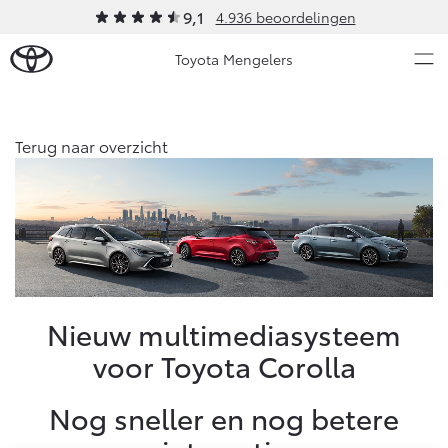
9,1
4.936 beoordelingen
Toyota Mengelers
Over Ons
Terug naar overzicht
Modellen
Ons bedrijf
Occasions
Ons bedrijf
Aygo X
Yaris
Contact en Route
HYBRIDE
HYBRIDE
Vacatures
Nieuws & Acties
Nieuw multimediasysteem
Klantbeoordelingen
voor Toyota Corolla
Onderhoud
Nog sneller en nog betere
Vanaf € 23.750,-
Vanaf € 27.195,-
Diensten
Service & Onderhoud