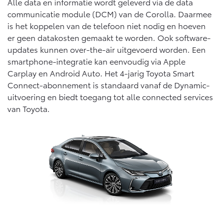
Multimedia
Alle data en informatie wordt geleverd via de data
communicatie module (DCM) van de Corolla. Daarmee
Connected check
is het koppelen van de telefoon niet nodig en hoeven
Navigatie updates
bZ4X
bZ4X Touring
er geen datakosten gemaakt te worden. Ook software-
BATTERIJ-ELEKTRISCH
BATTERIJ-ELEKTRISCH
updates kunnen over-the-air uitgevoerd worden. Een
smartphone-integratie kan eenvoudig via Apple
Carplay en Android Auto. Het 4-jarig Toyota Smart
Connect-abonnement is standaard vanaf de Dynamic-
uitvoering en biedt toegang tot alle connected services
van Toyota.
Vanaf € 39.995,-
Vanaf € 48.995,-
Mirai
Proace City (excl. BTW)
WATERSTOF-ELEKTRISCH
OOK ALS BATTERIJ-
ELEKTRISCH