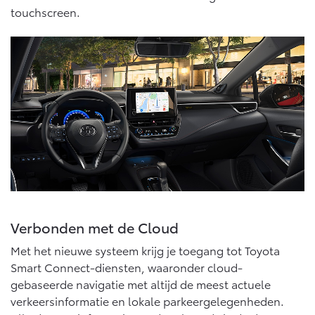
10 jaar batterijgarantie
touchscreen.
Laadpas
Bedrijfswagens
Toyota fabrieksgarantie
Energie en slim laden
Corolla Cross
Toyota C-HR
HYBRIDE
OOK ALS PLUG-IN
HYBRIDE
Bedrijfswagens op maat
Onderdelen & Accessoires
Financieren of leasen
Verzekeren
Verzekeren
Onderdelen
Toyota Autoverzekering
Accessoires
Toyota Hybride Autoverzekering
Vanaf € 39.995,-
Vanaf € 36.495,-
Banden
Connected
Toyota C-HR+
RAV4
BATTERIJ-ELEKTRISCH
PLUG-IN HYBRIDE
Verbonden met de Cloud
Connected Services
Met het nieuwe systeem krijg je toegang tot Toyota
MyToyota login
Smart Connect-diensten, waaronder cloud-
MyToyota App
gebaseerde navigatie met altijd de meest actuele
Abonnementen
verkeersinformatie en lokale parkeergelegenheden.
Vanaf € 37.995,-
Vanaf € 49.995,-