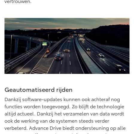
Multimedia
vertrouwen.
Connected check
Navigatie updates
bZ4X
bZ4X Touring
BATTERIJ-ELEKTRISCH
BATTERIJ-ELEKTRISCH
Vanaf € 39.995,-
Vanaf € 48.995,-
Mirai
Proace City (excl. BTW)
Geautomatiseerd rijden
WATERSTOF-ELEKTRISCH
OOK ALS BATTERIJ-
ELEKTRISCH
Dankzij software-updates kunnen ook achteraf nog
functies worden toegevoegd. Zo blijft de technologie
altijd actueel. Dankzij het verzamelen van data wordt
ook de werking van de systemen steeds verder
verbeterd. Advance Drive biedt ondersteuning op alle