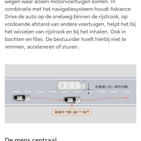
Vanaf € 76.695,-
Vanaf € 27.945,-
wegen waar alleen motorvoertuigen komen. In
combinatie met het navigatiesysteem houdt Advance
Drive de auto op de snelweg binnen de rijstrook, op
voldoende afstand van andere voertuigen, helpt het bij
Proace (excl. BTW)
Proace Verso
OOK ALS BATTERIJ-
BATTERIJ-ELEKTRISCH
het wisselen van rijstrook en bij het inhalen. Ook in
ELEKTRISCH
bochten en files. De bestuurder hoeft hierbij niet te
remmen, accelereren of sturen.
Vanaf € 37.500,-
Vanaf € 55.950,-
Proace Max (excl. BTW)
Hilux (excl. BTW)
OOK ALS BATTERIJ-
OOK ALS BATTERIJ-
ELEKTRISCH
ELEKTRISCH
De mens centraal