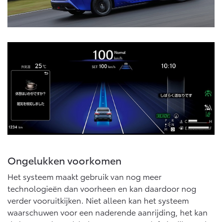
Ongelukken voorkomen
Het systeem maakt gebruik van nog meer
technologieën dan voorheen en kan daardoor nog
verder vooruitkijken. Niet alleen kan het systeem
waarschuwen voor een naderende aanrijding, het kan