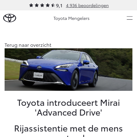
9,1
4.936 beoordelingen
Toyota Mengelers
Over Ons
Terug naar overzicht
Modellen
Ons bedrijf
Occasions
Ons bedrijf
Aygo X
Yaris
Contact en Route
HYBRIDE
HYBRIDE
Vacatures
Nieuws & Acties
Toyota introduceert Mirai
Klantbeoordelingen
'Advanced Drive'
Onderhoud
Rijassistentie met de mens
Vanaf € 23.750,-
Vanaf € 27.195,-
Diensten
Service & Onderhoud