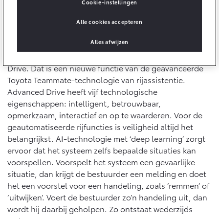
10 jaar batterijgarantie
Cookie-instellingen
Laadpas
Bedrijfswagens
Toyota fabrieksgarantie
Alle cookies accepteren
Energie en slim laden
Corolla Cross
Toyota C-HR
HYBRIDE
OOK ALS PLUG-IN
Situaties voorspellen
HYBRIDE
Bedrijfswagens op maat
Alles afwijzen
Onderdelen & Accessoires
De nieuwe Mirai is optioneel uitgerust met Advanced
Financieren of leasen
Verzekeren
Drive. Dat is een nieuwe functie van de geavanceerde
Verzekeren
Onderdelen
Toyota Teammate-technologie van rijassistentie.
Toyota Autoverzekering
Accessoires
Advanced Drive heeft vijf technologische
Toyota Hybride Autoverzekering
Vanaf € 39.995,-
Vanaf € 36.495,-
eigenschappen: intelligent, betrouwbaar,
Banden
opmerkzaam, interactief en op te waarderen. Voor de
geautomatiseerde rijfuncties is veiligheid altijd het
Connected
belangrijkst. AI-technologie met ‘deep learning’ zorgt
Toyota C-HR+
RAV4
BATTERIJ-ELEKTRISCH
PLUG-IN HYBRIDE
ervoor dat het systeem zelfs bepaalde situaties kan
voorspellen. Voorspelt het systeem een gevaarlijke
Connected Services
situatie, dan krijgt de bestuurder een melding en doet
MyToyota login
het een voorstel voor een handeling, zoals ‘remmen’ of
MyToyota App
‘uitwijken’. Voert de bestuurder zo’n handeling uit, dan
Abonnementen
wordt hij daarbij geholpen. Zo ontstaat wederzijds
Vanaf € 37.995,-
Vanaf € 49.995,-