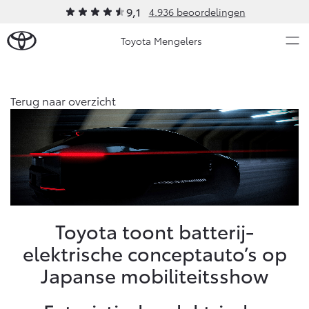
9,1
4.936 beoordelingen
Toyota Mengelers
Over Ons
Terug naar overzicht
Modellen
Ons bedrijf
Occasions
Ons bedrijf
Aygo X
Yaris
Contact en Route
HYBRIDE
HYBRIDE
Vacatures
Nieuws & Acties
Toyota toont batterij-
Klantbeoordelingen
elektrische conceptauto’s op
Onderhoud
Japanse mobiliteitsshow
Vanaf € 23.750,-
Vanaf € 27.195,-
Diensten
Service & Onderhoud