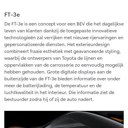
Vanaf € 76.695,-
Vanaf € 27.945,-
FT-3e
Proace (excl. BTW)
Proace Verso
De FT-3e is een concept voor een BEV die het dagelijkse
OOK ALS BATTERIJ-
BATTERIJ-ELEKTRISCH
leven van klanten dankzij de toegepaste innovatieve
ELEKTRISCH
technologieën zal verrijken met nieuwe rijervaringen en
gepersonaliseerde diensten. Het exterieurdesign
combineert fraaie esthetiek met geavanceerde styling,
waarbij de ontwerpers van Toyota de lijnen en
oppervlakken van de carrosserie zo eenvoudig mogelijk
Vanaf € 37.500,-
Vanaf € 55.950,-
hebben gehouden. Grote digitale displays aan de
buitenzijde van de FT-3e bieden informatie over onder
meer de batterijlading, de temperatuur en de
Proace Max (excl. BTW)
Hilux (excl. BTW)
luchtkwaliteit in het interieur. Die informatie ziet de
OOK ALS BATTERIJ-
OOK ALS BATTERIJ-
ELEKTRISCH
ELEKTRISCH
bestuurder zodra hij of zij de auto nadert.