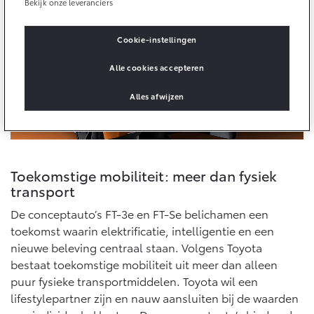
Bekijk onze leveranciers
10 jaar batterijgarantie
Laadpas
Bedrijfswagens
Toyota fabrieksgarantie
Energie en slim laden
Corolla Cross
Toyota C-HR
Cookie-instellingen
HYBRIDE
OOK ALS PLUG-IN
HYBRIDE
Bedrijfswagens op maat
Alle cookies accepteren
Onderdelen & Accessoires
Financieren of leasen
Verzekeren
Alles afwijzen
Verzekeren
Onderdelen
Toyota Autoverzekering
Accessoires
Toyota Hybride Autoverzekering
Vanaf € 39.995,-
Vanaf € 36.495,-
Banden
Toekomstige mobiliteit: meer dan fysiek
transport
Connected
Toyota C-HR+
RAV4
BATTERIJ-ELEKTRISCH
PLUG-IN HYBRIDE
De conceptauto’s FT-3e en FT-Se belichamen een
toekomst waarin elektrificatie, intelligentie en een
Connected Services
nieuwe beleving centraal staan. Volgens Toyota
MyToyota login
bestaat toekomstige mobiliteit uit meer dan alleen
MyToyota App
puur fysieke transportmiddelen. Toyota wil een
Abonnementen
lifestylepartner zijn en nauw aansluiten bij de waarden
Vanaf € 37.995,-
Vanaf € 49.995,-