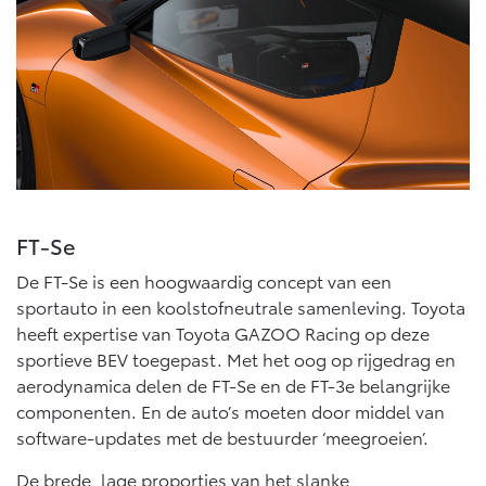
Vanaf € 46.301,-
Vanaf € 56.570,-
Land Cruiser (excl. BTW)
FT-Se
Vanaf € 89.986,-
De FT-Se is een hoogwaardig concept van een
sportauto in een koolstofneutrale samenleving. Toyota
heeft expertise van Toyota GAZOO Racing op deze
sportieve BEV toegepast. Met het oog op rijgedrag en
aerodynamica delen de FT-Se en de FT-3e belangrijke
componenten. En de auto’s moeten door middel van
software-updates met de bestuurder ‘meegroeien’.
De brede, lage proporties van het slanke,