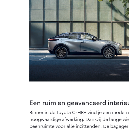
Vanaf € 76.695,-
Proace Max (excl.
BTW)
OOK ALS BATTERIJ-
ELEKTRISCH
Vanaf € 46.301,-
Een ruim en geavanceerd interie
Binnenin de Toyota C-HR+ vind je een modern e
hoogwaardige afwerking. Dankzij de lange wiel
beenruimte voor alle inzittenden. De bagager