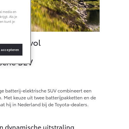
al media en
Vanaf € 36.495,-
ijgt. Als je
en kunt je
bZ4X Touring
BATTERIJ-
ELEKTRISCH
en stijlvol
s accepteren
ische BEV
Vanaf € 48.995,-
Proace Verso
ge batterij-elektrische SUV combineert een
BATTERIJ-
ELEKTRISCH
 Met keuze uit twee batterijpakketten en de
at hij in Nederland bij de Toyota-dealers.
n dynamische uitstraling