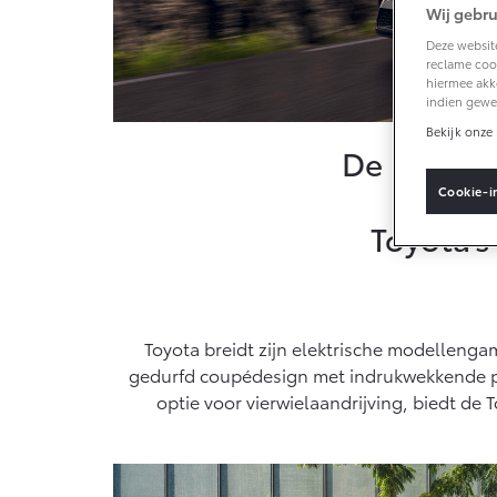
Wij gebru
Deze website
Vanaf € 33.495,-
reclame cook
hiermee akk
indien gewe
Toyota C-HR+
BATTERIJ-
Bekijk onze 
ELEKTRISCH
De nieuwe 
Cookie-i
Toyota’s
Vanaf € 37.995,-
Mirai
Toyota breidt zijn elektrische modellenga
WATERSTOF-
ELEKTRISCH
gedurfd coupédesign met indrukwekkende pre
optie voor vierwielaandrijving, biedt de 