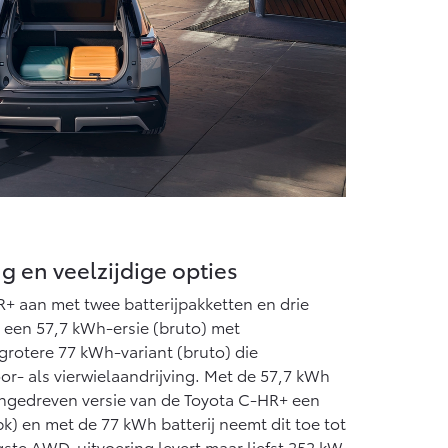
g en veelzijdige opties
+ aan met twee batterijpakketten en drie
n: een 57,7 kWh-ersie (bruto) met
grotere 77 kWh-variant (bruto) die
or- als vierwielaandrijving. Met de 57,7 kWh
aangedreven versie van de Toyota C-HR+ een
) en met de 77 kWh batterij neemt dit toe tot
gste AWD-uitvoering levert maar liefst 252 kW