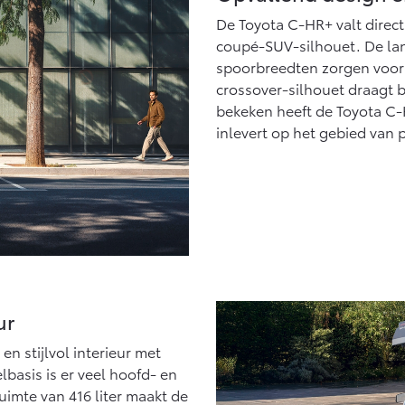
Vanaf € 27.945,-
Vanaf € 37.500,-
De Toyota C-HR+ valt direct
coupé-SUV-silhouet. De lan
Hilux (excl. BTW)
Land Cruiser (excl.
OOK ALS BATTERIJ-
BTW)
spoorbreedten zorgen voor 
ELEKTRISCH
crossover-silhouet draagt b
bekeken heeft de Toyota C-H
inlevert op het gebied van 
Vanaf € 56.570,-
Vanaf € 89.986,-
ur
n stijlvol interieur met
basis is er veel hoofd- en
uimte van 416 liter maakt de