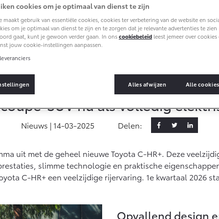
Informatie (SIL)
iken cookies om je optimaal van dienst te zijn
Toyota
 maakt gebruik van essentiële cookies, cookies ter verbetering van de website en soci
Autoverzekering
Vanaf € 35.495,-
Vanaf € 39.995,-
ies om je optimaal van dienst te zijn en te zorgen dat je relevante advertenties te zien kr
Connected
oord gaat, kunt je gewoon verder gaan. In ons
cookiebeleid
leest jemeer over cookies 
Toyota Hybride
nst jouw cookie-instellingen aanpassen.
Autoverzekering
RAV4
bZ4X
PLUG-IN HYBRIDE
BATTERIJ-
leveranciers
Connected Services
ELEKTRISCH
Toyota C-HR+: elektrisch, krachtig 
MyToyota login
nstellingen
Alles afwijzen
Alle cookie
MyToyota App
 coupé-SUV nu als volledig elektr
Abonnementen
Multimedia
Nieuws |
14-03-2025
Delen:
Vanaf € 49.995,-
Vanaf € 39.995,-
Connected check
Proace City (excl.
Proace (excl. BTW)
mma uit met de geheel nieuwe Toyota C-HR+. Deze veelzijdi
Navigatie updates
OOK ALS BATTERIJ-
BTW)
ELEKTRISCH
staties, slimme technologie en praktische eigenschappen.
OOK ALS BATTERIJ-
ELEKTRISCH
Toyota C-HR+ een veelzijdige rijervaring. 1e kwartaal 2026 sta
Opvallend design e