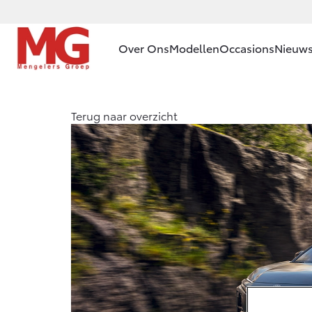
Over Ons
Modellen
Occasions
Nieuws
Ons bedrijf
Aygo X
Terug naar overzicht
HYBRIDE
Ons bedrijf
Contact en
Route
Vacatures
Vanaf € 23.750,-
Klantbeoordelingen
Corolla Hatchback
HYBRIDE