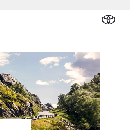
Plan een proefrit
Schade melden
Contact en
Plan een
n
sen
Onderdelen &
Oplaadservice
Bedrijfswagens
Route
proefrit
Urban Cruiser
Accessoires
BATTERIJ-
ELEKTRISCH
Vraag een brochure aan
Werkplaatsafspraak
aalplan
ncial Lease
Thuislaadpakketten
Bedrijfswagens
Vraag een
maken
Onderdelen
op maat
brochure
el
ational
Laadpas
aan
se
Accessoires
Financieren of
Bekijk de verwachte
tie
Energie en slim
Contact en
modellen
leasen
Route
Banden
laden
Contact
tie
Verzekeren
Vanaf € 32.995,-
en Route
Toyota C-HR
OOK ALS PLUG-IN
HYBRIDE