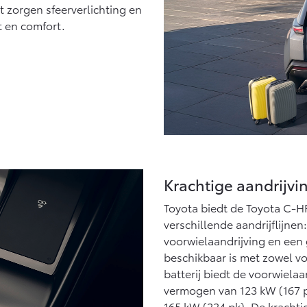
 zorgen sfeerverlichting en
t en comfort.
Krachtige aandrijvin
Toyota biedt de Toyota C-HR
verschillende aandrijflijne
voorwielaandrijving en een 
beschikbaar is met zowel vo
batterij biedt de voorwiel
vermogen van 123 kW (167 pk
165 kW (224 pk). De krachti