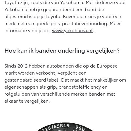
Vanaf € 76.695,-
Vanaf € 27.945,-
Toyota zijn, zoals die van Yokohama. Met de keuze voor
Yokohama heb je gegarandeerd een band die
afgestemd is op je Toyota. Bovendien kies je voor een
Proace (excl. BTW)
Proace Verso
merk met een goede prijs-prestatieverhouding. Meer
OOK ALS BATTERIJ-
BATTERIJ-ELEKTRISCH
informatie vind je op:
www.yokohama.nl
.
ELEKTRISCH
Hoe kan ik banden onderling vergelijken?
Sinds 2012 hebben autobanden die op de Europese
Vanaf € 37.500,-
Vanaf € 55.950,-
markt worden verkocht, verplicht een
gestandaardiseerd label. Dat maakt het makkelijker om
eigenschappen als grip, brandstofefficiency en
Proace Max (excl. BTW)
Hilux (excl. BTW)
rolgeluiden van verschillende merken banden met
OOK ALS BATTERIJ-
OOK ALS BATTERIJ-
ELEKTRISCH
ELEKTRISCH
elkaar te vergelijken.