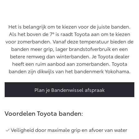
Yaris Cross
Urban Cruiser
Werkplaatsafspraak
Zakelijk
HYBRIDE
BATTERIJ-ELEKTRISCH
Private Lease
Onderhoud op Maat
Het is belangrijk om te kiezen voor de juiste banden.
APK
Als het boven de 7° is raadt Toyota aan om te kiezen
Wat is Private Lease?
Zakelijk
Werkplaatsafspraak maken
voor zomerbanden. Vanaf deze temperatuur bieden de
Airco check
Bereken je maandbedrag
banden meer grip, lager brandstofverbruik en een
Vakantiecheck
Private Lease voor ZZP
Toyota voor de zaak
betere remweg dan winterbanden. Je Toyota dealer
Contact en Route
Hybride Zekerheid Controle
Vanaf € 31.895,-
Vanaf € 32.995,-
Private Lease Occasions
heeft een ruim aanbod aan zomerbanden. Toyota
Leaserijder
Toyota handleidingen
banden zijn dikwijls van het bandenmerk Yokohama.
ZZP
Schade melden
Toyota Service Informatie (SIL)
Wagenparkbeheer
Financieren
Corolla Hatchback
Corolla Touring Sports
HYBRIDE
HYBRIDE
Plan je Bandenwissel afspraak
Plan een proefrit
Schade & Garantie
Toyota Betaalplan
Leasen
Vraag een brochure aan
Voordelen Toyota banden:
Toyota Pechhulp
Financial Lease
Oplaadservice
Schade & Glasherstel
Operational Lease
Veiligheid door maximale grip en afvoer van water
Bekijk de verwachte modellen
10 jaar Toyota garantie
Vanaf € 33.495,-
Vanaf € 35.495,-
Thuislaadpakketten