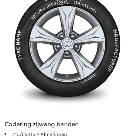
Vanaf € 46.301,-
Vanaf € 56.570,-
Land Cruiser (excl. BTW)
Vanaf € 89.986,-
Codering zijwang banden
215/65R15 = Afmetingen